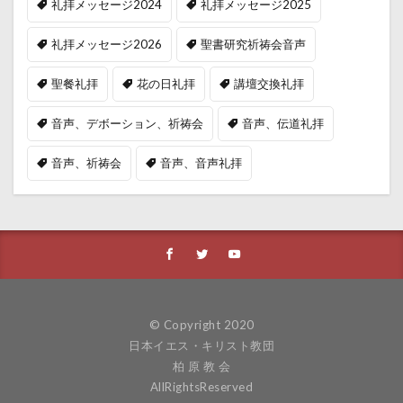
礼拝メッセージ2024
礼拝メッセージ2025
礼拝メッセージ2026
聖書研究祈祷会音声
聖餐礼拝
花の日礼拝
講壇交換礼拝
音声、デボーション、祈祷会
音声、伝道礼拝
音声、祈祷会
音声、音声礼拝
© Copyright 2020
日本イエス・キリスト教団
柏 原 教 会
AllRightsReserved