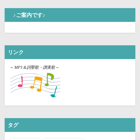
♪ご案内です♪
リンク
～
MP3＆詞聖歌・讃美歌～
タグ