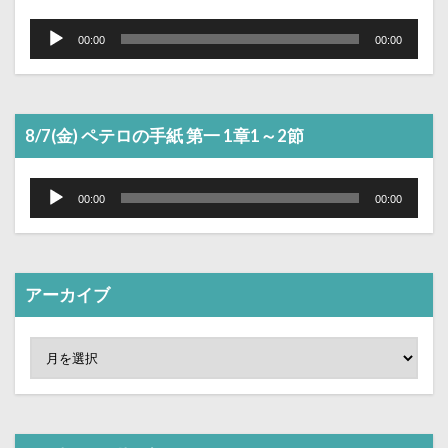
音
声
00:00
00:00
プ
レ
ー
ヤ
ー
8/7(金) ペテロの手紙 第一 1章1～2節
音
声
00:00
00:00
プ
レ
ー
ヤ
ー
アーカイブ