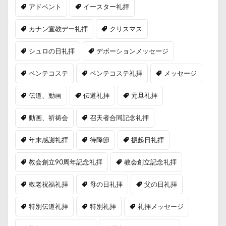
アドベント
イースター礼拝
カナン宣教デー礼拝
クリスマス
シュロの日礼拝
デボーションメッセージ
ペンテコステ
ペンテコステ礼拝
メッセージ
伝道、動画
伝道礼拝
元旦礼拝
動画、祈祷会
召天者合同記念礼拝
年末感謝礼拝
待降節
振起日礼拝
教会創立90周年記念礼拝
教会創立記念礼拝
敬老祝福礼拝
母の日礼拝
父の日礼拝
特別伝道礼拝
特別礼拝
礼拝メッセージ