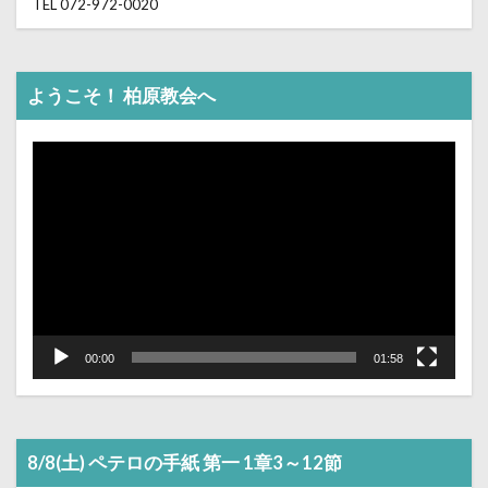
TEL 072-972-0020
ようこそ！ 柏原教会へ
動
画
プ
レ
ー
ヤ
ー
00:00
01:58
8/8(土) ペテロの手紙 第一 1章3～12節