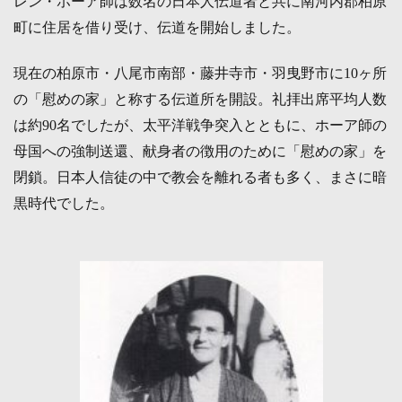
レン・ホーア師は数名の日本人伝道者と共に南河内郡柏原
町に住居を借り受け、伝道を開始しました。
現在の柏原市・八尾市南部・藤井寺市・羽曳野市に10ヶ所
の「慰めの家」と称する伝道所を開設。礼拝出席平均人数
は約90名でしたが、太平洋戦争突入とともに、ホーア師の
母国への強制送還、献身者の徴用のために「慰めの家」を
閉鎖。日本人信徒の中で教会を離れる者も多く、まさに暗
黒時代でした。