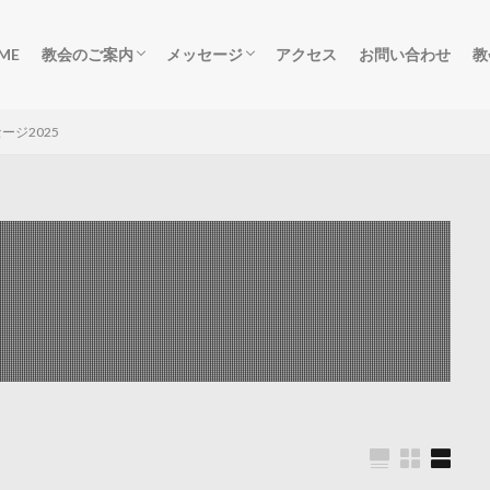
ME
教会のご案内
メッセージ
アクセス
お問い合わせ
教
ごあいさつ
集会のご案内
柏原教会の歴史
礼拝メッセージ
礼拝動画
デボーションメッセージ
聖書研究祈祷会動画
聖書研究祈祷会音声
salvation
ージ2025