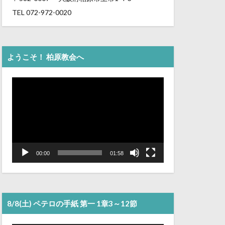
TEL 072-972-0020
ようこそ！ 柏原教会へ
動
画
プ
レ
ー
ヤ
ー
00:00
01:58
8/8(土) ペテロの手紙 第一 1章3～12節