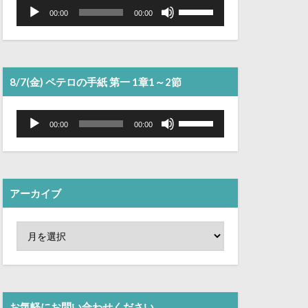
音
ボ
声
リ
00:00
00:00
プ
ュ
レ
ー
ー
ム
ヤ
調
ー
節
に
は
8/7(金) ペテロの手紙 第一 1章1～2節
上
下
矢
音
ボ
印
声
リ
00:00
00:00
キ
プ
ュ
ー
レ
ー
を
ー
ム
使
ヤ
調
っ
ー
節
て
に
く
は
アーカイブ
だ
上
さ
下
い。
矢
印
キ
ー
を
使
っ
て
く
お気軽にお問い合わせください。
だ