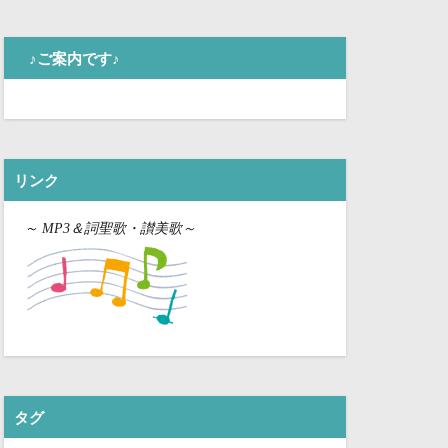
♪ご案内です♪
リンク
～
MP3＆詞聖歌・讃美歌～
タグ