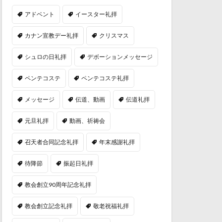
アドベント
イースター礼拝
カナン宣教デー礼拝
クリスマス
シュロの日礼拝
デボーションメッセージ
ペンテコステ
ペンテコステ礼拝
メッセージ
伝道、動画
伝道礼拝
元旦礼拝
動画、祈祷会
召天者合同記念礼拝
年末感謝礼拝
待降節
振起日礼拝
教会創立90周年記念礼拝
教会創立記念礼拝
敬老祝福礼拝