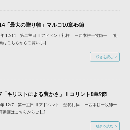
/14「最大の贈り物」マルコ10章45節
25年 12/14 第二主日 Ⅲアドベント礼拝 ー西本耕一牧師ー 礼
画はこちらからご覧い […]
続きを読む
2/7「キリストによる豊かさ」Ⅱコリント8章9節
25年 12/7 第一主日 Ⅱアドベント 聖餐礼拝 ー西本耕一牧師ー
動画はこちらからご […]
続きを読む