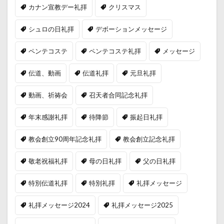
カナン宣教デー礼拝
クリスマス
シュロの日礼拝
デボーションメッセージ
ペンテコステ
ペンテコステ礼拝
メッセージ
伝道、動画
伝道礼拝
元旦礼拝
動画、祈祷会
召天者合同記念礼拝
年末感謝礼拝
待降節
振起日礼拝
教会創立90周年記念礼拝
教会創立記念礼拝
敬老祝福礼拝
母の日礼拝
父の日礼拝
特別伝道礼拝
特別礼拝
礼拝メッセージ
礼拝メッセージ2024
礼拝メッセージ2025