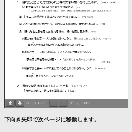
ページ
1
/
2
ズーム
100%
下向き矢印で次ページに移動します。