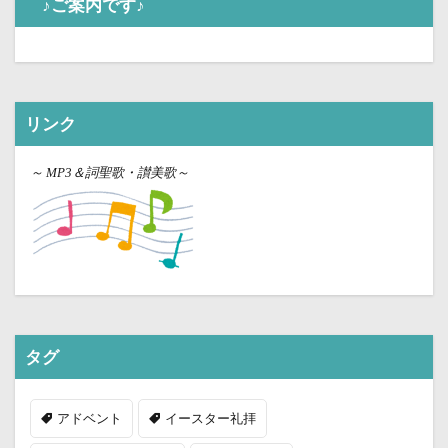
♪ご案内です♪
リンク
～
MP3＆詞聖歌・讃美歌～
タグ
アドベント
イースター礼拝