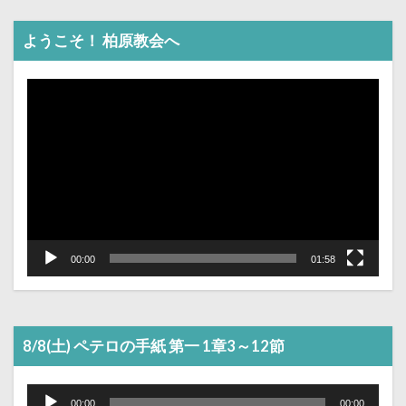
ようこそ！ 柏原教会へ
動
画
プ
レ
ー
ヤ
ー
00:00
01:58
8/8(土) ペテロの手紙 第一 1章3～12節
音
声
00:00
00:00