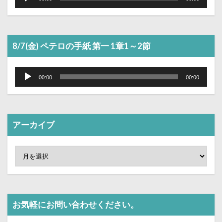
プ
レ
ー
ヤ
ー
8/7(金) ペテロの手紙 第一 1章1～2節
音
声
00:00
00:00
プ
レ
ー
ヤ
ー
アーカイブ
お気軽にお問い合わせください。