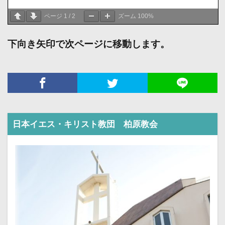
ページ
1
/
2
ズーム
100%
下向き矢印で次ページに移動します。
日本イエス・キリスト教団 柏原教会