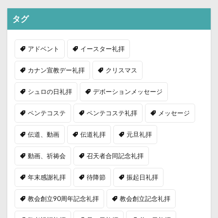
タグ
アドベント
イースター礼拝
カナン宣教デー礼拝
クリスマス
シュロの日礼拝
デボーションメッセージ
ペンテコステ
ペンテコステ礼拝
メッセージ
伝道、動画
伝道礼拝
元旦礼拝
動画、祈祷会
召天者合同記念礼拝
年末感謝礼拝
待降節
振起日礼拝
教会創立90周年記念礼拝
教会創立記念礼拝