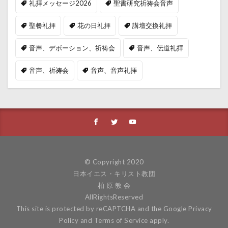
礼拝メッセージ2026
聖書研究祈祷会音声
聖餐礼拝
花の日礼拝
講壇交換礼拝
音声、デボーション、祈祷会
音声、伝道礼拝
音声、祈祷会
音声、音声礼拝
© Copyright 2020
日本イエス・キリスト教団
柏 原 教 会
AllRightsReserved
This site is protected by reCAPTCHA and the Google
Privacy
Policy
and
Terms of Service
apply.