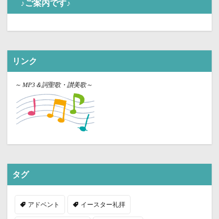
♪ご案内です♪
リンク
～
MP3＆詞聖歌・讃美歌～
タグ
アドベント
イースター礼拝