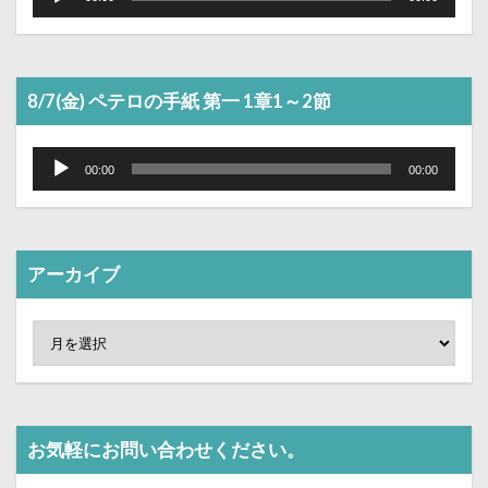
プ
レ
ー
ヤ
ー
8/7(金) ペテロの手紙 第一 1章1～2節
音
声
00:00
00:00
プ
レ
ー
ヤ
ー
アーカイブ
お気軽にお問い合わせください。