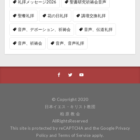
礼拝メッセージ2026
聖書研究祈祷会音声
聖餐礼拝
花の日礼拝
講壇交換礼拝
音声、デボーション、祈祷会
音声、伝道礼拝
音声、祈祷会
音声、音声礼拝
© Copyright 2020
日本イエス・キリスト教団
柏 原 教 会
AllRightsReserved
This site is protected by reCAPTCHA and the Google
Privacy
Policy
and
Terms of Service
apply.