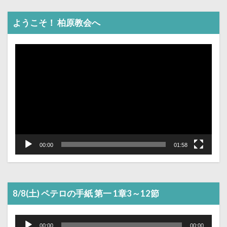
ようこそ！ 柏原教会へ
動
画
プ
レ
ー
ヤ
ー
00:00
01:58
8/8(土) ペテロの手紙 第一 1章3～12節
音
声
00:00
00:00