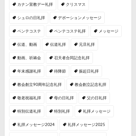
カナン宣教デー礼拝
クリスマス
シュロの日礼拝
デボーションメッセージ
ペンテコステ
ペンテコステ礼拝
メッセージ
伝道、動画
伝道礼拝
元旦礼拝
動画、祈祷会
召天者合同記念礼拝
年末感謝礼拝
待降節
振起日礼拝
教会創立90周年記念礼拝
教会創立記念礼拝
敬老祝福礼拝
母の日礼拝
父の日礼拝
特別伝道礼拝
特別礼拝
礼拝メッセージ
礼拝メッセージ2024
礼拝メッセージ2025