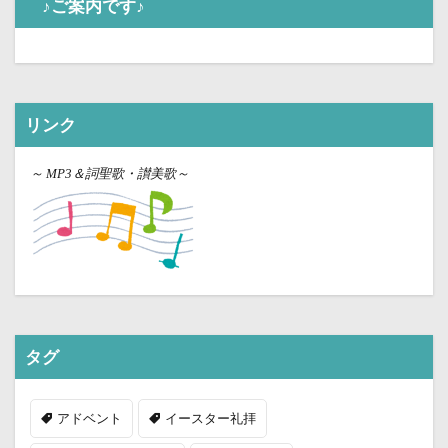
♪ご案内です♪
リンク
～
MP3＆詞聖歌・讃美歌～
タグ
アドベント
イースター礼拝