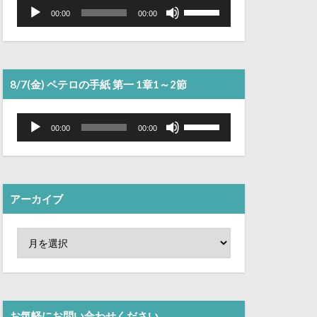
音
ボ
声
リ
00:00
00:00
プ
ュ
レ
ー
ー
ム
ヤ
調
ー
節
に
は
8/7(金) ペテロの手紙 第一 1章1～2節
上
下
矢
音
ボ
印
声
リ
00:00
00:00
キ
プ
ュ
ー
レ
ー
を
ー
ム
使
ヤ
調
っ
ー
節
て
に
く
は
アーカイブ
だ
上
さ
下
い。
矢
印
キ
ー
を
使
っ
て
く
お気軽にお問い合わせください。
だ