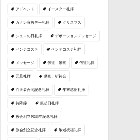
アドベント
イースター礼拝
カナン宣教デー礼拝
クリスマス
シュロの日礼拝
デボーションメッセージ
ペンテコステ
ペンテコステ礼拝
メッセージ
伝道、動画
伝道礼拝
元旦礼拝
動画、祈祷会
召天者合同記念礼拝
年末感謝礼拝
待降節
振起日礼拝
教会創立90周年記念礼拝
教会創立記念礼拝
敬老祝福礼拝