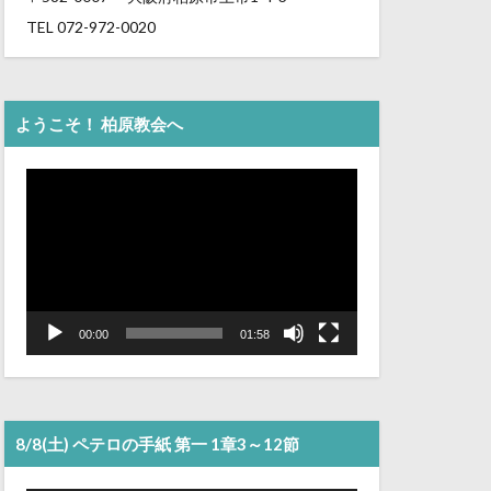
TEL 072-972-0020
ようこそ！ 柏原教会へ
動
画
プ
レ
ー
ヤ
ー
00:00
01:58
8/8(土) ペテロの手紙 第一 1章3～12節