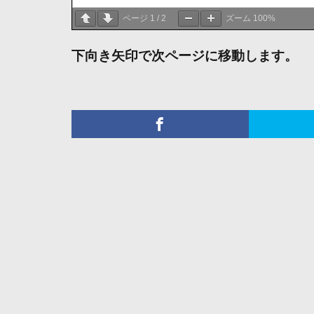
ページ
1
/
2
ズーム
100%
下向き矢印で次ページに移動します。