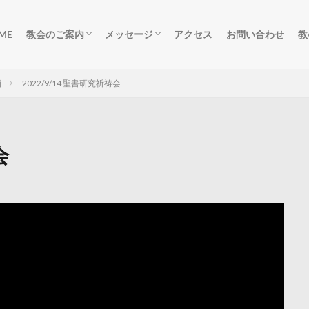
ME
教会のご案内
メッセージ
アクセス
お問い合わせ
教
ごあいさつ
集会のご案内
柏原教会の歴史
礼拝メッセージ
礼拝動画
デボーションメッセージ
聖書研究祈祷会動画
聖書研究祈祷会音声
salvation
画
2022/9/14 聖書研究祈祷会
会