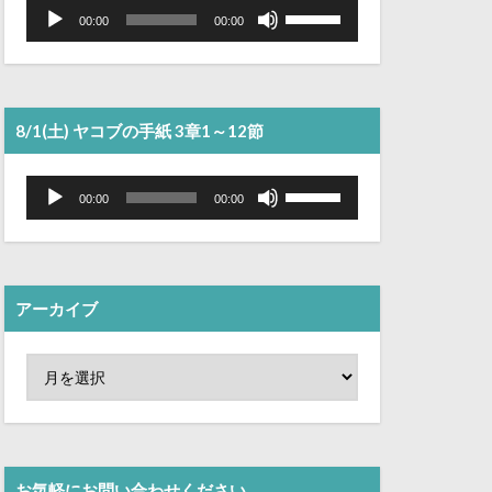
音
ボ
声
リ
00:00
00:00
プ
ュ
レ
ー
ー
ム
ヤ
調
ー
節
に
は
8/1(土) ヤコブの手紙 3章1～12節
上
下
矢
音
ボ
印
声
リ
00:00
00:00
キ
プ
ュ
ー
レ
ー
を
ー
ム
使
ヤ
調
っ
ー
節
て
に
く
は
アーカイブ
だ
上
さ
下
い。
矢
印
キ
ー
を
使
っ
て
く
お気軽にお問い合わせください。
だ