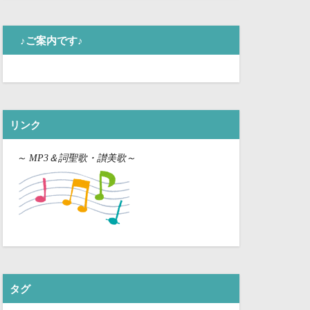
♪ご案内です♪
リンク
～
MP3＆詞聖歌・讃美歌～
タグ