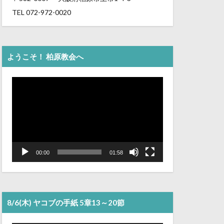
TEL 072-972-0020
ようこそ！ 柏原教会へ
動
画
プ
レ
ー
ヤ
ー
00:00
01:58
8/6(木) ヤコブの手紙 5章13～20節