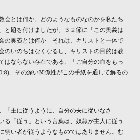
キ
ー
教会とは何か。どのようなものなのかを私たち
を
」と題を付けましたが、３２節に「この奥義は
使
会の奥義とは何か。それは、キリストと一体で
っ
会のいのちはなくなるし、キリストの目的は教
て
く
てはならない存在である。「ご自分の血をもっ
だ
0:8)。その深い関係性がこの手紙を通して解るの
さ
い。
。「主に従うように、自分の夫に従いなさ
いる「従う」という言葉は、奴隷が主人に従う
に弱い者が従うようなものではありません。む