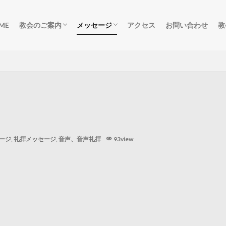
ME
教会のご案内
メッセージ
アクセス
お問い合わせ
教
ごあいさつ
集会のご案内
柏原教会の歴史
礼拝メッセージ
礼拝動画
デボーションメッセージ
聖書研究祈祷会動画
聖書研究祈祷会音声
salvation
ージ
,
礼拝メッセージ
,
音声、音声礼拝
93view