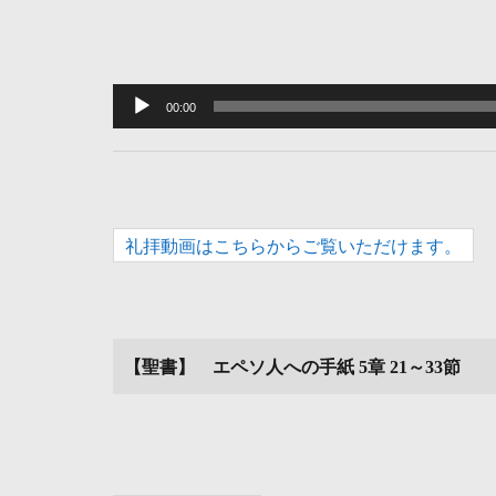
音
声
00:00
プ
レ
ー
ヤ
礼拝動画はこちらからご覧いただけます。
ー
【聖書】
エペソ人への手紙 5章 21～33節