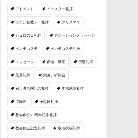
アドベント
イースター礼拝
カナン宣教デー礼拝
クリスマス
シュロの日礼拝
デボーションメッセージ
ペンテコステ
ペンテコステ礼拝
メッセージ
伝道、動画
伝道礼拝
元旦礼拝
動画、祈祷会
召天者合同記念礼拝
年末感謝礼拝
待降節
振起日礼拝
教会創立90周年記念礼拝
教会創立記念礼拝
敬老祝福礼拝