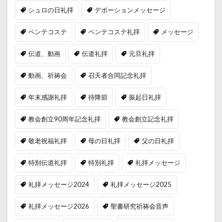
シュロの日礼拝
デボーションメッセージ
ペンテコステ
ペンテコステ礼拝
メッセージ
伝道、動画
伝道礼拝
元旦礼拝
動画、祈祷会
召天者合同記念礼拝
年末感謝礼拝
待降節
振起日礼拝
教会創立90周年記念礼拝
教会創立記念礼拝
敬老祝福礼拝
母の日礼拝
父の日礼拝
特別伝道礼拝
特別礼拝
礼拝メッセージ
礼拝メッセージ2024
礼拝メッセージ2025
礼拝メッセージ2026
聖書研究祈祷会音声