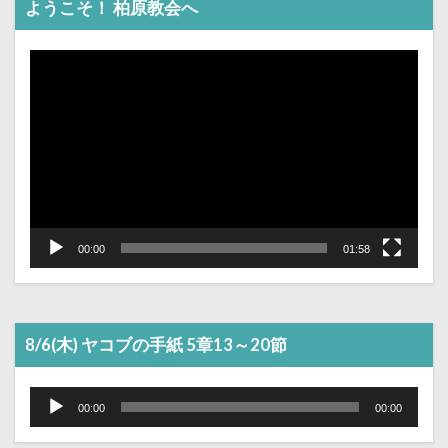
ようこそ！ 柏原教会へ
動
画
プ
レ
ー
ヤ
ー
00:00
01:58
8/6(木) ヤコブの手紙 5章13～20節
音
声
00:00
00:00
プ
レ
ー