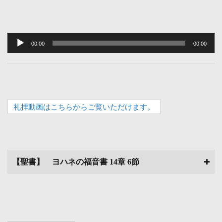
音
声
00:00
00:00
プ
レ
ー
ヤ
礼拝動画はこちらからご覧いただけます。
ー
【聖書】
ヨハネの福音書 14章 6節