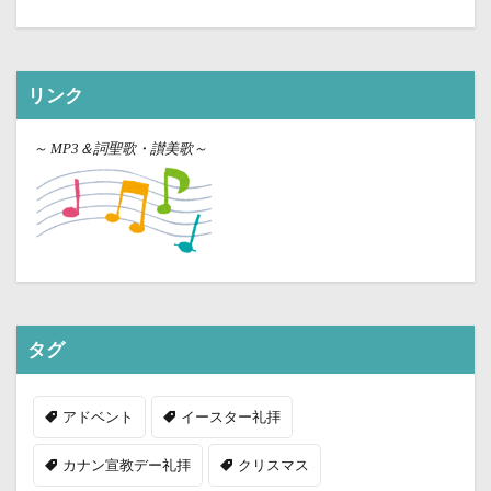
リンク
～
MP3＆詞聖歌・讃美歌～
タグ
アドベント
イースター礼拝
カナン宣教デー礼拝
クリスマス