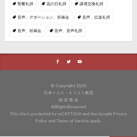
聖餐礼拝
花の日礼拝
講壇交換礼拝
音声、デボーション、祈祷会
音声、伝道礼拝
音声、祈祷会
音声、音声礼拝
© Copyright 2020
日本イエス・キリスト教団
柏 原 教 会
AllRightsReserved
This site is protected by reCAPTCHA and the Google
Privacy
Policy
and
Terms of Service
apply.