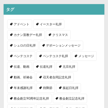
タグ
アドベント
イースター礼拝
カナン宣教デー礼拝
クリスマス
シュロの日礼拝
デボーションメッセージ
ペンテコステ
ペンテコステ礼拝
メッセージ
伝道、動画
伝道礼拝
元旦礼拝
動画、祈祷会
召天者合同記念礼拝
年末感謝礼拝
待降節
振起日礼拝
教会創立90周年記念礼拝
教会創立記念礼拝