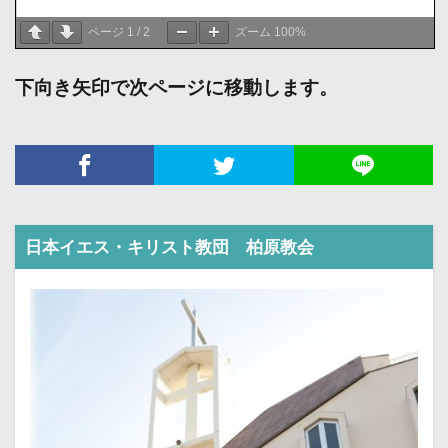
ページ
1
/
2
ズーム
100%
下向き矢印で次ページに移動します。
日本イエス・キリスト教団 柏原教会