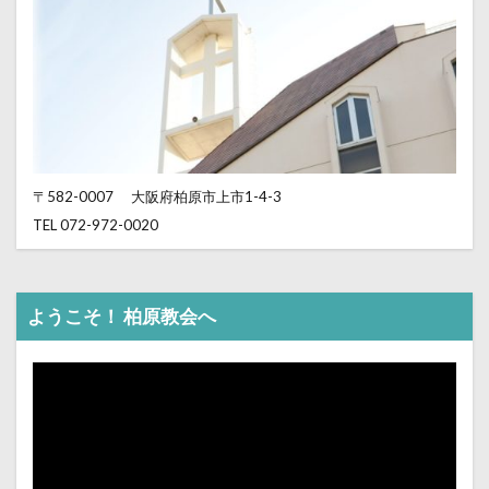
〒582-0007
大阪府柏原市上市1-4-3
TEL 072-972-0020
ようこそ！ 柏原教会へ
動
画
プ
レ
ー
ヤ
ー