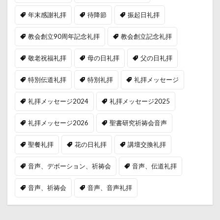
年末感謝礼拝
待降節
振起日礼拝
教会創立90周年記念礼拝
教会創立記念礼拝
敬老祝福礼拝
母の日礼拝
父の日礼拝
特別伝道礼拝
特別礼拝
礼拝メッセージ
礼拝メッセージ2024
礼拝メッセージ2025
礼拝メッセージ2026
聖書研究祈祷会音声
聖餐礼拝
花の日礼拝
講壇交換礼拝
音声、デボーション、祈祷会
音声、伝道礼拝
音声、祈祷会
音声、音声礼拝