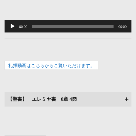
音
声
00:00
00:00
プ
レ
ー
ヤ
礼拝動画はこちらからご覧いただけます。
ー
【聖書】 エレミヤ書 8章 4節