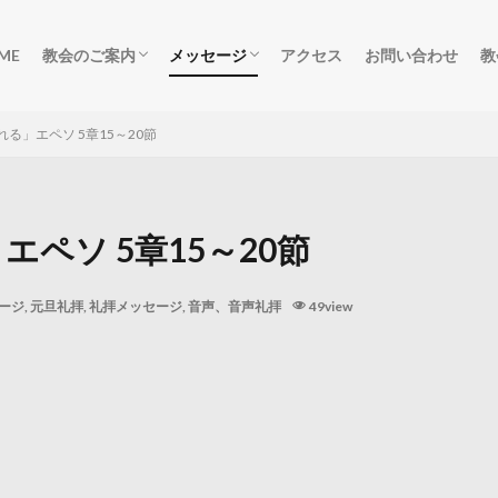
ME
教会のご案内
メッセージ
アクセス
お問い合わせ
教
ごあいさつ
集会のご案内
柏原教会の歴史
礼拝メッセージ
礼拝動画
デボーションメッセージ
聖書研究祈祷会動画
聖書研究祈祷会音声
salvation
れる」エペソ 5章15～20節
エペソ 5章15～20節
ージ
,
元旦礼拝
,
礼拝メッセージ
,
音声、音声礼拝
49view