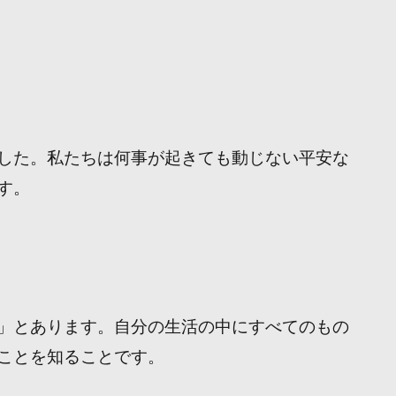
印
キ
ー
を
使
っ
した。私たちは何事が起きても動じない平安な
て
す。
く
だ
さ
い。
」とあります。自分の生活の中にすべてのもの
ことを知ることです。