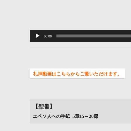
音
声
00:00
プ
レ
ー
ヤ
礼拝動画はこちらからご覧いただけます。
ー
【聖書】
エペソ人への手紙 5章15～20節