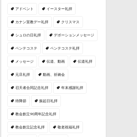
アドベント
イースター礼拝
カナン宣教デー礼拝
クリスマス
シュロの日礼拝
デボーションメッセージ
ペンテコステ
ペンテコステ礼拝
メッセージ
伝道、動画
伝道礼拝
元旦礼拝
動画、祈祷会
召天者合同記念礼拝
年末感謝礼拝
待降節
振起日礼拝
教会創立90周年記念礼拝
教会創立記念礼拝
敬老祝福礼拝