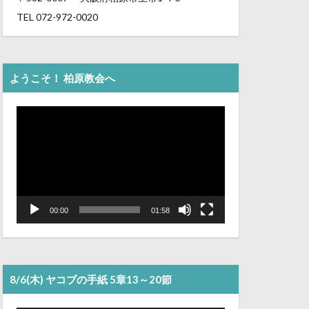
TEL 072-972-0020
ようこそ！ 柏原教会へ
動
画
プ
レ
ー
ヤ
ー
00:00
01:58
8/6(木) ヤコブの手紙 5章13～20節