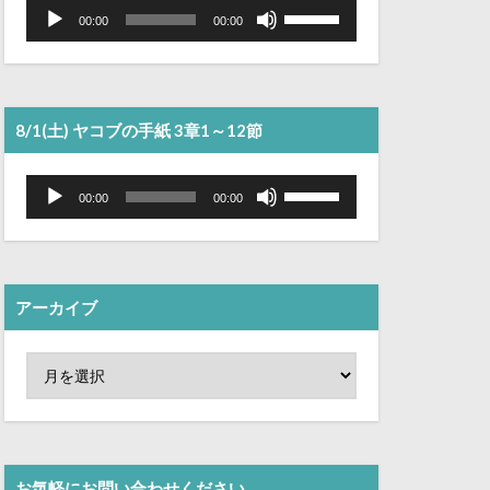
音
ボ
声
リ
00:00
00:00
プ
ュ
レ
ー
ー
ム
ヤ
調
ー
節
に
は
8/1(土) ヤコブの手紙 3章1～12節
上
下
矢
音
ボ
印
声
リ
00:00
00:00
キ
プ
ュ
ー
レ
ー
を
ー
ム
使
ヤ
調
っ
ー
節
て
に
く
は
アーカイブ
だ
上
さ
下
い。
矢
印
キ
ー
を
使
っ
て
く
お気軽にお問い合わせください。
だ