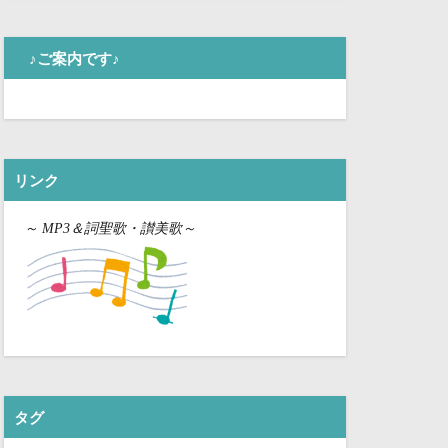
♪ご案内です♪
リンク
～
MP3＆詞聖歌・讃美歌～
タグ