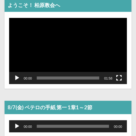
ようこそ！ 柏原教会へ
動
画
プ
レ
ー
ヤ
ー
00:00
01:58
8/7(金) ペテロの手紙 第一 1章1～2節
音
声
00:00
00:00
プ
レ