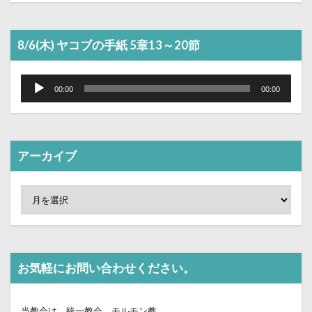
ー
ヤ
ー
8/6(木) ヤコブの手紙 5章13～20節
音
声
00:00
00:00
プ
レ
ー
ヤ
ー
アーカイブ
お気軽にお問い合わせください。
当教会は、統一教会、モルモン教、