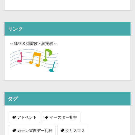
リンク
～
MP3＆詞聖歌・讃美歌～
タグ
アドベント
イースター礼拝
カナン宣教デー礼拝
クリスマス