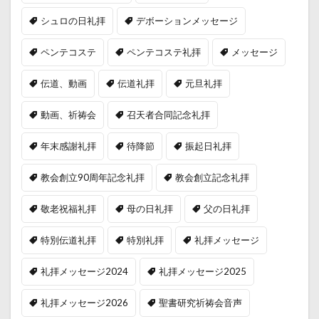
シュロの日礼拝
デボーションメッセージ
ペンテコステ
ペンテコステ礼拝
メッセージ
伝道、動画
伝道礼拝
元旦礼拝
動画、祈祷会
召天者合同記念礼拝
年末感謝礼拝
待降節
振起日礼拝
教会創立90周年記念礼拝
教会創立記念礼拝
敬老祝福礼拝
母の日礼拝
父の日礼拝
特別伝道礼拝
特別礼拝
礼拝メッセージ
礼拝メッセージ2024
礼拝メッセージ2025
礼拝メッセージ2026
聖書研究祈祷会音声