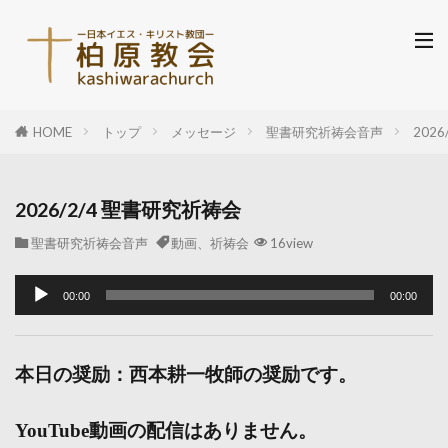
HOME
トップ
メッセージ
聖書研究祈祷会音声
202
2026/2/4 聖書研究祈祷会
聖書研究祈祷会音声
動画、祈祷会
16view
音
00:00
00:00
声
プ
レ
本日の奨励：西本耕一牧師の奨励です。
ー
ヤ
YouTube動画の配信はありません。