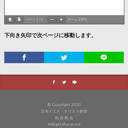
ページ
1
/
2
ズーム
100%
下向き矢印で次ページに移動します。
© Copyright 2020
日本イエス・キリスト教団
柏 原 教 会
AllRightsReserved