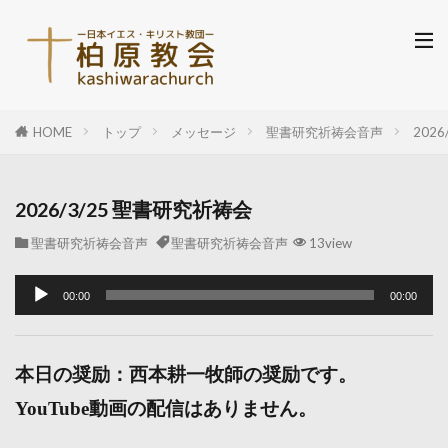
HOME
トップ
メッセージ
聖書研究祈祷会音声
202
2026/3/25 聖書研究祈祷会
聖書研究祈祷会音声
聖書研究祈祷会音声
13view
音
00:00
00:00
声
プ
レ
本日の奨励：西本耕一牧師の奨励です。
ー
YouTube動画の配信はありません。
ヤ