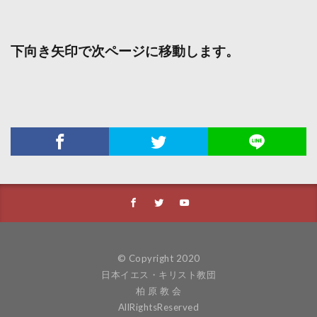
下向き矢印で次ページに移動します。
© Copyright 2020
日本イエス・キリスト教団
柏 原 教 会
AllRightsReserved