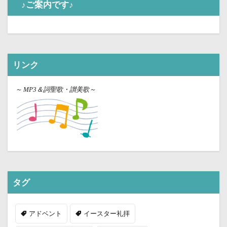
♪ご案内です♪
リンク
～
MP3＆詞聖歌・讃美歌～
タグ
アドベント
イースター礼拝