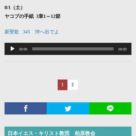
ヤ
8
/1（土）
ー
ヤコブの手紙 3章1～12節
新聖歌 345 沖へ出でよ
音
声
00:00
00:00
プ
レ
ー
ヤ
1
2
ー
日本イエス・キリスト教団 柏原教会