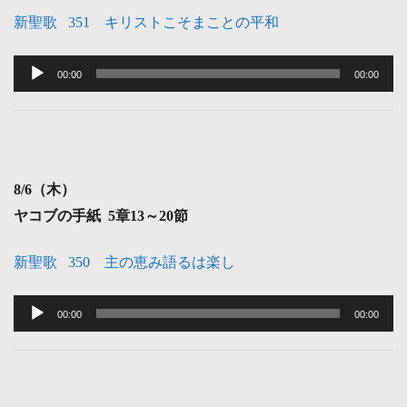
新聖歌 351 キリストこそまことの平和
音
声
00:00
00:00
プ
レ
ー
ヤ
8
/6（木）
ー
ヤコブの手紙 5章13～20節
新聖歌 350 主の恵み語るは楽し
音
声
00:00
00:00
プ
レ
ー