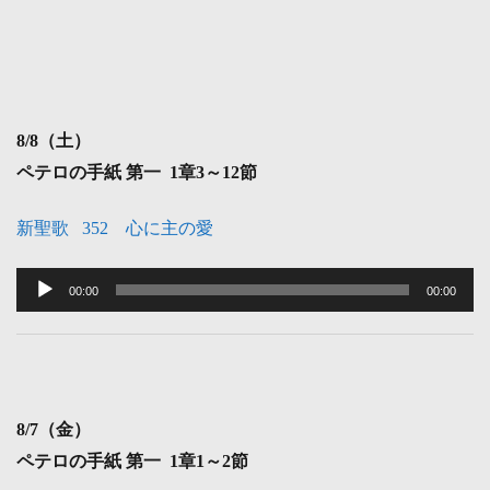
8
/8（土）
ペテロの手紙 第一 1章3～12節
新聖歌 352 心に主の愛
音
声
00:00
00:00
プ
レ
ー
ヤ
8
/7（金）
ー
ペテロの手紙 第一 1章1～2節