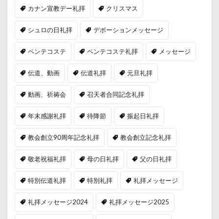
カナン宣教デー礼拝
クリスマス
シュロの日礼拝
デボーションメッセージ
ペンテコステ
ペンテコステ礼拝
メッセージ
伝道、動画
伝道礼拝
元旦礼拝
動画、祈祷会
召天者合同記念礼拝
年末感謝礼拝
待降節
振起日礼拝
教会創立90周年記念礼拝
教会創立記念礼拝
敬老祝福礼拝
母の日礼拝
父の日礼拝
特別伝道礼拝
特別礼拝
礼拝メッセージ
礼拝メッセージ2024
礼拝メッセージ2025