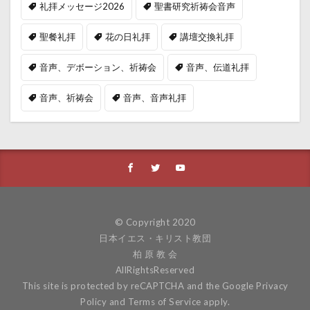
礼拝メッセージ2026
聖書研究祈祷会音声
聖餐礼拝
花の日礼拝
講壇交換礼拝
音声、デボーション、祈祷会
音声、伝道礼拝
音声、祈祷会
音声、音声礼拝
© Copyright 2020
日本イエス・キリスト教団
柏 原 教 会
AllRightsReserved
This site is protected by reCAPTCHA and the Google
Privacy
Policy
and
Terms of Service
apply.