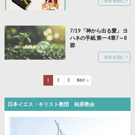
続きを読む
7/19「神から出る愛」 ヨ
ハネの手紙 第一 4章7～8
節
続きを読む
1
2
3
Next
日本イエス・キリスト教団 柏原教会