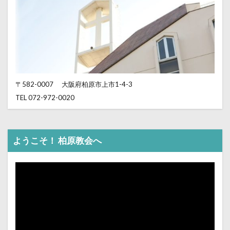
〒582-0007
大阪府柏原市上市1-4-3
TEL 072-972-0020
ようこそ！ 柏原教会へ
動
画
プ
レ
ー
ヤ
ー