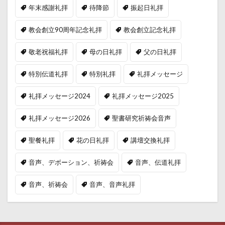
年末感謝礼拝
待降節
振起日礼拝
教会創立90周年記念礼拝
教会創立記念礼拝
敬老祝福礼拝
母の日礼拝
父の日礼拝
特別伝道礼拝
特別礼拝
礼拝メッセージ
礼拝メッセージ2024
礼拝メッセージ2025
礼拝メッセージ2026
聖書研究祈祷会音声
聖餐礼拝
花の日礼拝
講壇交換礼拝
音声、デボーション、祈祷会
音声、伝道礼拝
音声、祈祷会
音声、音声礼拝