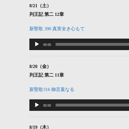
レ
8
/21（土）
ー
列王記 第二 12章
ヤ
ー
新聖歌 390 真実全き心もて
音
声
00:00
プ
レ
8
/20（金）
ー
列王記 第二 11章
ヤ
ー
新聖歌316 御言葉なる
音
声
00:00
プ
レ
8
/19（木）