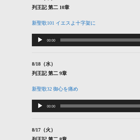
ー
列王記 第二 10章
ヤ
ー
新聖歌101 イエスよ十字架に
音
声
00:00
プ
レ
8
/18（水）
ー
列王記 第二 9章
ヤ
ー
新聖歌32 御心を痛め
音
声
00:00
プ
レ
8
/17（火）
ー
列王記 第二 8章