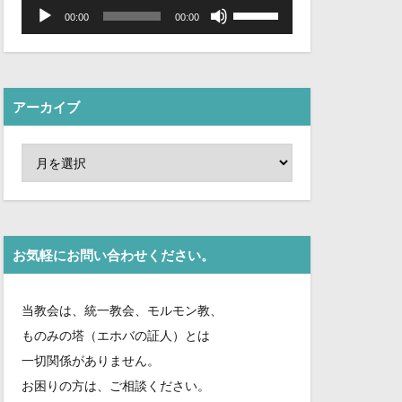
音
ボ
声
リ
00:00
00:00
プ
ュ
レ
ー
ー
ム
ヤ
調
ー
節
に
は
アーカイブ
上
下
矢
印
キ
ー
を
使
っ
て
く
お気軽にお問い合わせください。
だ
さ
い。
当教会は、統一教会、モルモン教、
ものみの塔（エホバの証人）とは
一切関係がありません。
お困りの方は、ご相談ください。