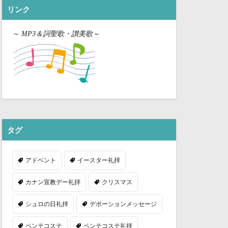
リンク
～
MP3＆詞聖歌・讃美歌～
タグ
アドベント
イースター礼拝
カナン宣教デー礼拝
クリスマス
シュロの日礼拝
デボーションメッセージ
ペンテコステ
ペンテコステ礼拝