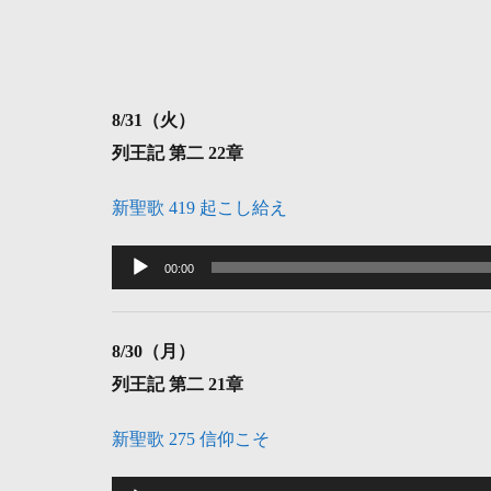
8
/31（火）
列王記 第二 22章
新聖歌 419 起こし給え
音
声
00:00
プ
レ
8
/30（月）
ー
列王記 第二 21章
ヤ
ー
新聖歌 275 信仰こそ
音