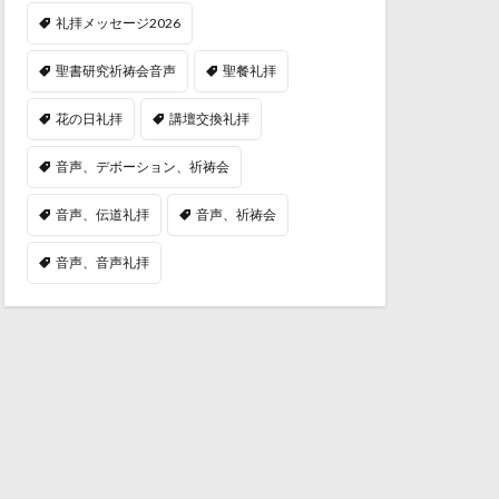
礼拝メッセージ2026
聖書研究祈祷会音声
聖餐礼拝
花の日礼拝
講壇交換礼拝
音声、デボーション、祈祷会
音声、伝道礼拝
音声、祈祷会
音声、音声礼拝