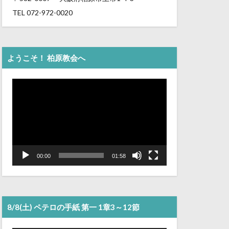
TEL 072-972-0020
ようこそ！ 柏原教会へ
動
画
プ
レ
ー
ヤ
ー
00:00
01:58
8/8(土) ペテロの手紙 第一 1章3～12節