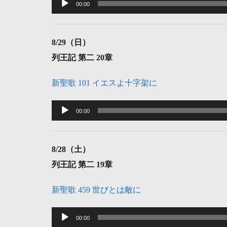
声
00:00
プ
レ
8
/29（日）
ー
列王記 第二 20章
ヤ
ー
新聖歌 101 イエスよ十字架に
音
声
00:00
プ
レ
8
/28（土）
ー
列王記 第二 19章
ヤ
ー
新聖歌 459 世びとは敵に
音
声
00:00