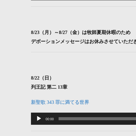
プ
レ
ー
ヤ
8
/23（月）～8/27（金）は牧師夏期休暇のため
ー
デボーションメッセージはお休みさせていただ
8
/22（日）
列王記 第二 13章
新聖歌 343 罪に満てる世界
音
声
00:00
プ