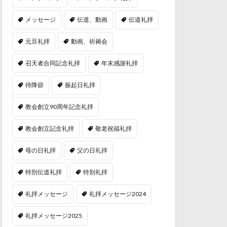
メッセージ
伝道、動画
伝道礼拝
元旦礼拝
動画、祈祷会
召天者合同記念礼拝
年末感謝礼拝
待降節
振起日礼拝
教会創立90周年記念礼拝
教会創立記念礼拝
敬老祝福礼拝
母の日礼拝
父の日礼拝
特別伝道礼拝
特別礼拝
礼拝メッセージ
礼拝メッセージ2024
礼拝メッセージ2025