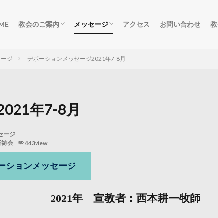
ME
教会のご案内
メッセージ
アクセス
お問い合わせ
教
ごあいさつ
集会のご案内
柏原教会の歴史
礼拝メッセージ
礼拝動画
デボーションメッセージ
聖書研究祈祷会動画
聖書研究祈祷会音声
salvation
セージ
デボーションメッセージ2021年7-8月
21年7-8月
セージ
祈祷会
443view
ーションメッセージ
2021年 宣教者：西本耕一牧師