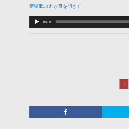
ー
新聖歌38 わが目を開きて
音
声
00:00
プ
レ
ー
ヤ
ー
1