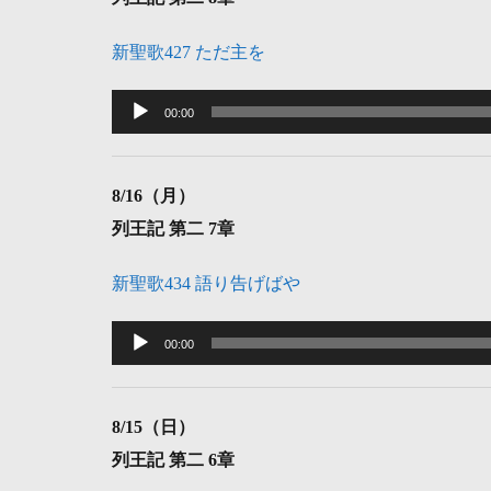
ヤ
ー
新聖歌427 ただ主を
音
声
00:00
プ
レ
8
/16（月）
ー
列王記 第二 7章
ヤ
ー
新聖歌434 語り告げばや
音
声
00:00
プ
レ
8
/15（日）
ー
列王記 第二 6章
ヤ