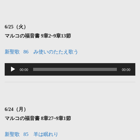
レ
ー
ヤ
6
/25（火）
ー
マルコの福音書 9
章2~9章13節
新聖歌 86 み使いのたたえ歌う
音
声
00:00
00:00
プ
レ
ー
ヤ
6
/24（月）
ー
マルコの福音書 8
章27~9章1節
新聖歌 85 羊は眠れり