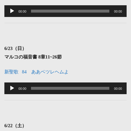
音
声
00:00
00:00
プ
レ
ー
ヤ
6
/23（日）
ー
マルコの福音書 8
章11~26節
新聖歌 84 ああベツレヘムよ
音
声
00:00
00:00
プ
レ
ー
ヤ
6
/22（土）
ー