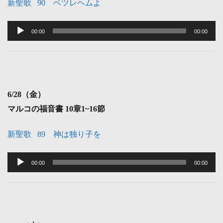
新聖歌 90 ベツレヘムよ
音
声
00:00
00:00
プ
レ
ー
ヤ
6
/28（金）
ー
マルコの福音書 10
章1~16節
新聖歌 89 神は独り子を
音
声
00:00
00:00
プ
レ
ー
ヤ