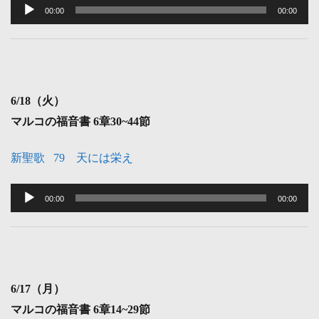
声
00:00
00:00
プ
レ
ー
ヤ
6
/18（火）
ー
マルコの福音書 6
章30~44節
新聖歌 79 天には栄え
音
声
00:00
00:00
プ
レ
ー
ヤ
6
/17（月）
ー
マルコの福音書 6
章14~29節