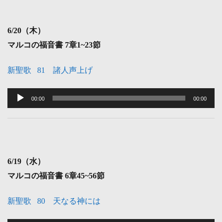
ー
ヤ
6
/20（木）
ー
マルコの福音書 7
章1~23節
新聖歌 81 諸人声上げ
音
声
00:00
00:00
プ
レ
ー
ヤ
6
/19（水）
ー
マルコの福音書 6
章45~56節
新聖歌 80 天なる神には
音