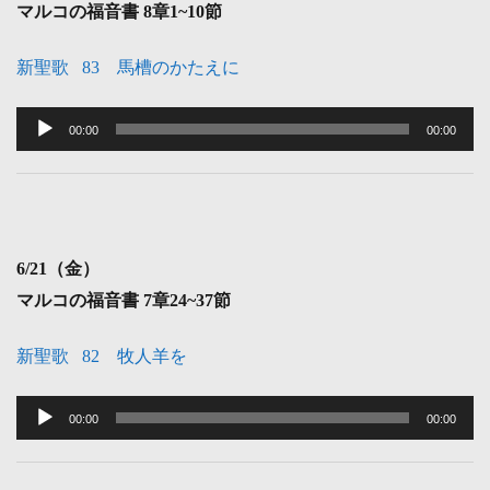
マルコの福音書 8
章1~10節
新聖歌 83 馬槽のかたえに
音
声
00:00
00:00
プ
レ
ー
ヤ
6
/21（金）
ー
マルコの福音書 7
章24~37節
新聖歌 82 牧人羊を
音
声
00:00
00:00
プ
レ