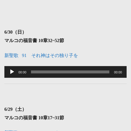
6
/30（日）
マルコの福音書 10
章32~52節
新聖歌 91 それ神はその独り子を
音
声
00:00
00:00
プ
レ
ー
ヤ
6
/29（土）
ー
マルコの福音書 10
章17~31節