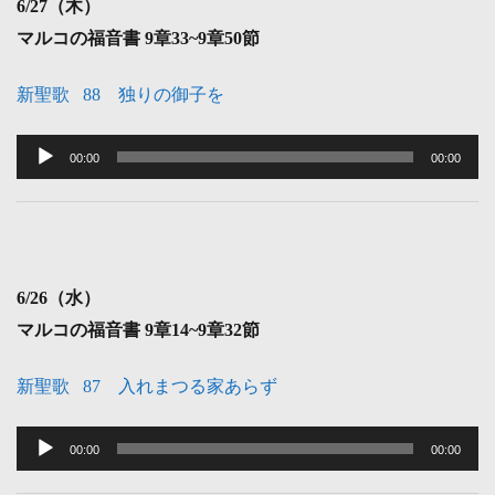
6
/27（木）
ー
マルコの福音書 9
章33~9章50節
新聖歌 88 独りの御子を
音
声
00:00
00:00
プ
レ
ー
ヤ
6
/26（水）
ー
マルコの福音書 9
章14~9章32節
新聖歌 87 入れまつる家あらず
音
声
00:00
00:00
プ