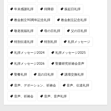
年末感謝礼拝
待降節
振起日礼拝
教会創立90周年記念礼拝
教会創立記念礼拝
敬老祝福礼拝
母の日礼拝
父の日礼拝
特別伝道礼拝
特別礼拝
礼拝メッセージ
礼拝メッセージ2024
礼拝メッセージ2025
礼拝メッセージ2026
聖書研究祈祷会音声
聖餐礼拝
花の日礼拝
講壇交換礼拝
音声、デボーション、祈祷会
音声、伝道礼拝
音声、祈祷会
音声、音声礼拝