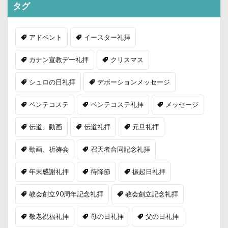
タグ
アドベント
イースター礼拝
カナン宣教デー礼拝
クリスマス
シュロの日礼拝
デボーションメッセージ
ペンテコステ
ペンテコステ礼拝
メッセージ
伝道、動画
伝道礼拝
元旦礼拝
動画、祈祷会
召天者合同記念礼拝
年末感謝礼拝
待降節
振起日礼拝
教会創立90周年記念礼拝
教会創立記念礼拝
敬老祝福礼拝
母の日礼拝
父の日礼拝