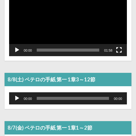
レ
ー
ヤ
ー
00:00
01:58
8/8(土) ペテロの手紙 第一 1章3～12節
音
声
00:00
00:00
プ
レ
ー
ヤ
ー
8/7(金) ペテロの手紙 第一 1章1～2節