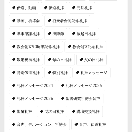
伝道、動画
伝道礼拝
元旦礼拝
動画、祈祷会
召天者合同記念礼拝
年末感謝礼拝
待降節
振起日礼拝
教会創立90周年記念礼拝
教会創立記念礼拝
敬老祝福礼拝
母の日礼拝
父の日礼拝
特別伝道礼拝
特別礼拝
礼拝メッセージ
礼拝メッセージ2024
礼拝メッセージ2025
礼拝メッセージ2026
聖書研究祈祷会音声
聖餐礼拝
花の日礼拝
講壇交換礼拝
音声、デボーション、祈祷会
音声、伝道礼拝