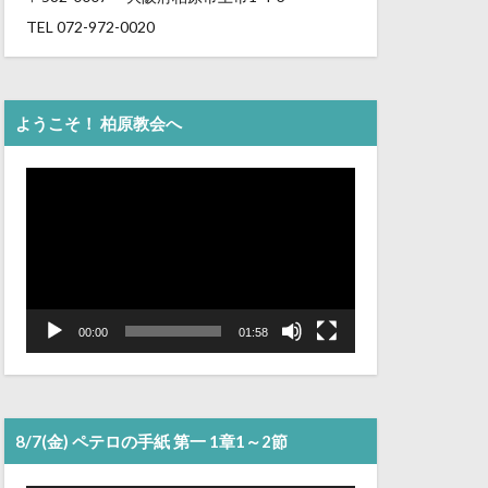
TEL 072-972-0020
ようこそ！ 柏原教会へ
動
画
プ
レ
ー
ヤ
ー
00:00
01:58
8/7(金) ペテロの手紙 第一 1章1～2節