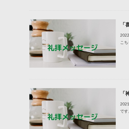
「
20
こち
「
20
です