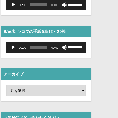
音
ボ
声
リ
00:00
00:00
プ
ュ
レ
ー
ー
ム
ヤ
調
ー
節
に
は
8/6(木) ヤコブの手紙 5章13～20節
上
下
矢
音
ボ
印
声
リ
00:00
00:00
キ
プ
ュ
ー
レ
ー
を
ー
ム
使
ヤ
調
っ
ー
節
て
に
く
は
アーカイブ
だ
上
さ
下
い。
矢
印
キ
ー
を
使
っ
て
く
お気軽にお問い合わせください。
だ