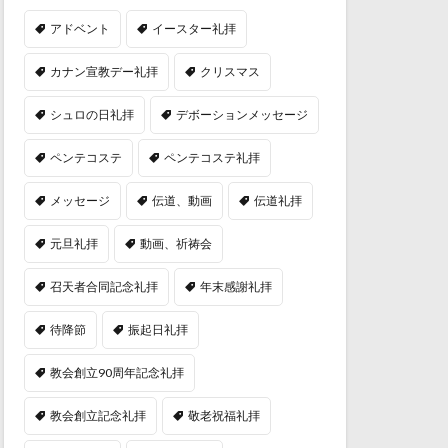
アドベント
イースター礼拝
カナン宣教デー礼拝
クリスマス
シュロの日礼拝
デボーションメッセージ
ペンテコステ
ペンテコステ礼拝
メッセージ
伝道、動画
伝道礼拝
元旦礼拝
動画、祈祷会
召天者合同記念礼拝
年末感謝礼拝
待降節
振起日礼拝
教会創立90周年記念礼拝
教会創立記念礼拝
敬老祝福礼拝