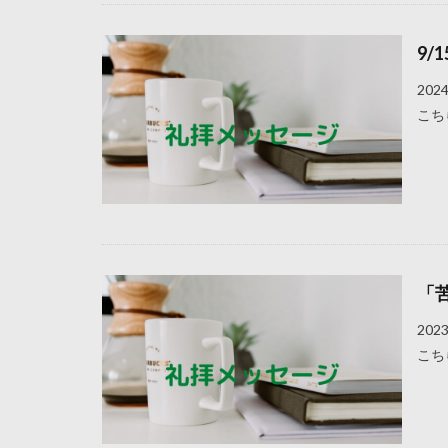
9/
20
こち
「
20
こち