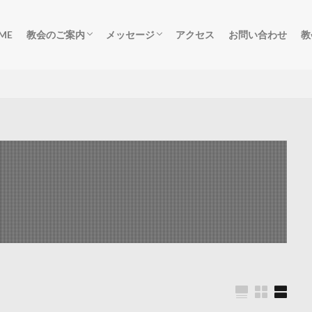
ME
教会のご案内
メッセージ
アクセス
お問い合わせ
教
ごあいさつ
集会のご案内
柏原教会の歴史
礼拝メッセージ
礼拝動画
デボーションメッセージ
聖書研究祈祷会動画
聖書研究祈祷会音声
salvation