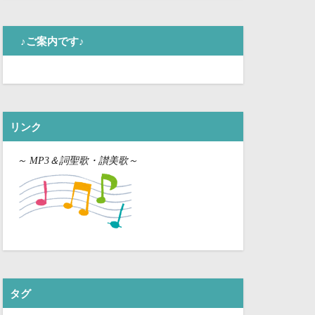
♪ご案内です♪
リンク
～
MP3＆詞聖歌・讃美歌～
タグ