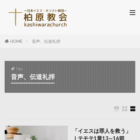
HOME
音声、伝道礼拝
TAG
音声、伝道礼拝
「イエスは罪人を救う」
Ⅰテモテ1章13∼16節