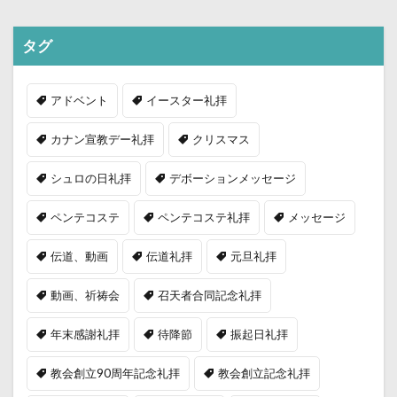
タグ
アドベント
イースター礼拝
カナン宣教デー礼拝
クリスマス
シュロの日礼拝
デボーションメッセージ
ペンテコステ
ペンテコステ礼拝
メッセージ
伝道、動画
伝道礼拝
元旦礼拝
動画、祈祷会
召天者合同記念礼拝
年末感謝礼拝
待降節
振起日礼拝
教会創立90周年記念礼拝
教会創立記念礼拝